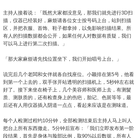
主持人接着说：「既然大家都没意见，那我们就先进行3D扫
描，仪器已经装好，麻烦请各位女士按号码上台，站到扫描
区，并把衣服、首饰、鞋子都拿掉，以免影响扫描结果。所
有人的扫描数据都会公开，如果任何人对数据有质疑，我们
可以马上进行第二次扫描。」
「那大家麻烦请先找位置坐下，我们开始唱号上台。」
说完后几个老闆和女伴就各自找座位。小颖排在第5号，他看
到第一个上去的，双手张开站透明的扫描机上，5秒钟左右就
好了。接下来坐在椅子上，几个美容师和医师上去，有测髮
质、测肤质的，还有检查身上的伤疤，胎记、色斑等等，最
后还有人用仪器插入阴道一点点，看起来应该是在测味道。
每个人检测过程约10分钟，全部检测结束后主持人马上叫人
把台上所有东西撤走。5分钟后宣布：「我们立即发布第一阶
段结果，首先是身体与脸部比例，取90%以后数据，所有人