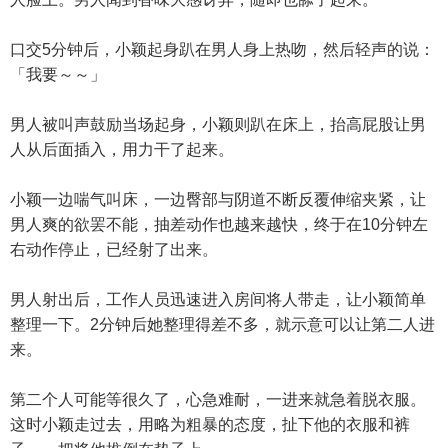
口交5分钟后，小颖起身趴在男人身上热吻，然后轻声的说：
「我要～～」
男人被叫声鼓励当场起身，小颖则趴在床上，抬高屁股让男
人从后面插入，用力干了起来。
小颖一边喘气叫床，一边臀部与阴道不断反覆伸缩夹紧，让
男人爽的欲罢不能，抽差动作也越来越快，终于在10分钟左
右动作停止，已经射了出来。
男人射出后，工作人员迅速进入房间将人带走，让小颖简单
整理一下。2分钟后她整理得差不多，就示意可以让第二人进
来。
第二个人可能等很久了，心急难耐，一进来就急着脱衣服。
这时小颖走过去，用略为粗暴的态度，扯下他的衣服和裤