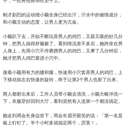
子，一把将他推倒在垫子上。
刚才剧烈的运动绕小颖全身已经出汗，汗水中的催情成分，
和小颖主动的态度，让男人更为亢奋。
小颖趴下去，开始不断玩弄男人的鸡巴，又舔又吸的好几分
钟，把男人搞得舒服极了。看到情况差不多后，她跨坐在男
人身上，先用小穴不停磨蹭男人的鸡巴，又摩了几分钟后，
她才把男人鸡巴塞进小穴中。
接着小颖用有力的腰和腿，快速用小穴套弄男人的鸡巴，上
下移动加左右快速的旋转，终于让第2个男人也射了出来。
两人都射出来后，工作人员带小颖去清洗，小颖大略沖洗一
下，衣服穿好回到大厅，看到居然有人连第一个都没搞定。
她走到周会长身边坐下，周会长眉开眼笑的说：「第一名是
板上钉钉了。半个小时多就搞定两个，厉害！」