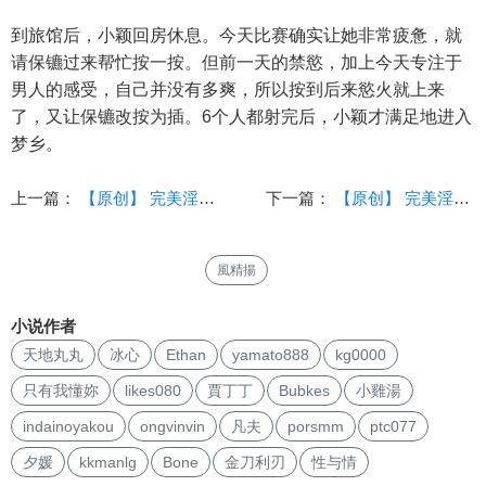
到旅馆后，小颖回房休息。今天比赛确实让她非常疲惫，就
请保镳过来帮忙按一按。但前一天的禁慾，加上今天专注于
男人的感受，自己并没有多爽，所以按到后来慾火就上来
了，又让保镳改按为插。6个人都射完后，小颖才满足地进入
梦乡。
上一篇：
【原创】 完美淫女养成 (三八)考量
下一篇：
【原创】 完美淫女养成 (三一)转型
風精揚
小说作者
天地丸丸
冰心
Ethan
yamato888
kg0000
只有我懂妳
likes080
賈丁丁
Bubkes
小雞湯
indainoyakou
ongvinvin
凡夫
porsmm
ptc077
夕媛
kkmanlg
Bone
金刀利刃
性与情