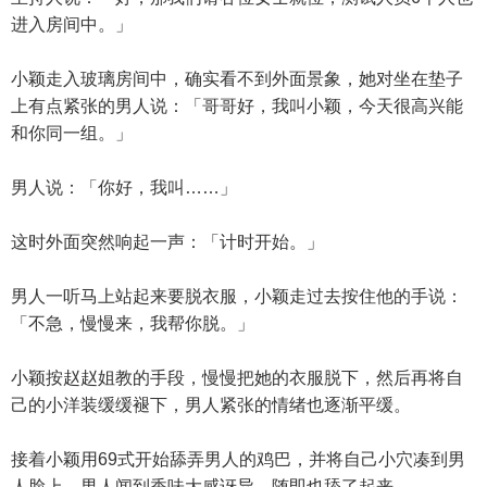
进入房间中。」
小颖走入玻璃房间中，确实看不到外面景象，她对坐在垫子
上有点紧张的男人说：「哥哥好，我叫小颖，今天很高兴能
和你同一组。」
男人说：「你好，我叫……」
这时外面突然响起一声：「计时开始。」
男人一听马上站起来要脱衣服，小颖走过去按住他的手说：
「不急，慢慢来，我帮你脱。」
小颖按赵赵姐教的手段，慢慢把她的衣服脱下，然后再将自
己的小洋装缓缓褪下，男人紧张的情绪也逐渐平缓。
接着小颖用69式开始舔弄男人的鸡巴，并将自己小穴凑到男
人脸上。男人闻到香味大感讶异，随即也舔了起来。