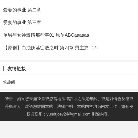
爱妻的事业 第二章
爱妻的事业 第三章
单男与女神激情那些事01 原创ABCaaaaaa
【原创】白浊妖莲绽放之时 第四章 男主篇（2）
友情链接
笔趣阁
警告：如果您未滿18歲或您當地法律許可之法定年齡、或是對情色反感或
是衛道人士建議您離開本站！法律声明：本站内容均为网友上传，如有侵
权请联系：
yundtjoey24@gmail.com
删除内容。