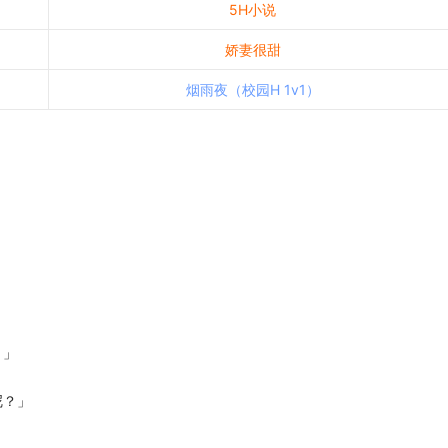
5H小说
娇妻很甜
烟雨夜（校园H 1v1）
。」
呢？」