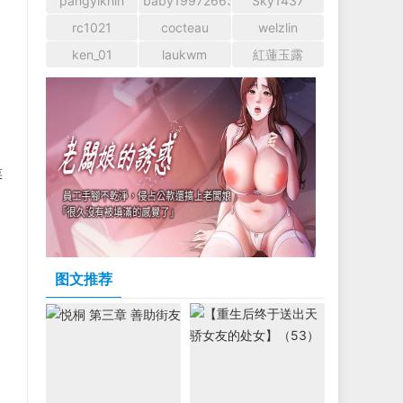
pangyikhin
baby1997266366
Sky1437
rc1021
cocteau
welzlin
ken_01
laukwm
紅蓮玉露
菜
图文推荐