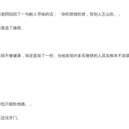
而老闆却回了一句耐人寻味的话：「你吃饼就吃饼，管别人怎么吃。」
跟着选了捲饼。
觉得不够健康，却还是加了一些。当他发现许多买捲饼的人其实根本不加
那也只能给他捲。」
至还没开门。