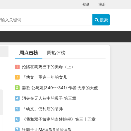
登录
注册
搜索
周点击榜
周热评榜
沦陷在狗鸡巴下的美母（上）
「幼文」重逢一年的女儿
妻欲 公与媳(340---341) 作者:无奈的天使
消失在无人巷中的母子 第三章
「幼文」便利店的爷孙
《我和双子娇妻的奇妙旅程》第三十五章
送妻子去SM调教6尿尿调教