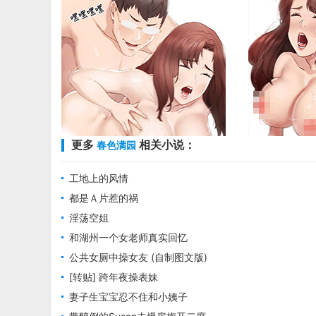
更多
相关小说：
春色满园
工地上的风情
都是Ａ片惹的祸
淫荡空姐
和湖州一个女老师真实回忆
公共女厕中操女友 (自制图文版)
[转贴] 跨年夜操表妹
妻子生宝宝忍不住和小姨子