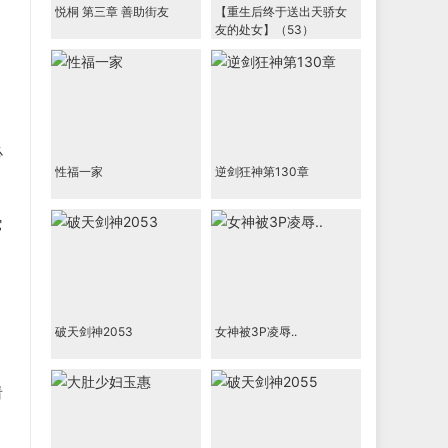
悦桐 第三章 善助街友
【重生后终于送出天骄女
友的处女】（53）
必
性福一家
逆剑狂神第130章
它
破天剑神2053
女神被3P凌辱..
看