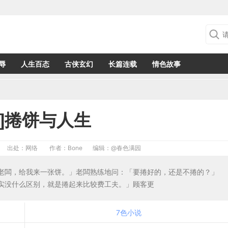
辱
人生百态
古侠玄幻
长篇连载
情色故事
事]捲饼与人生
出处：网络
作者：Bone
编辑：
@春色满园
老闆，给我来一张饼。」老闆熟练地问：「要捲好的，还是不捲的？」
实没什么区别，就是捲起来比较费工夫。」顾客更
7色小说