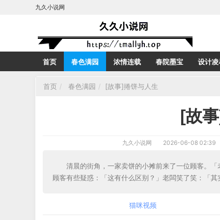
九久小说网
首页
春色满园
浓情连载
春院墨宝
设计凌
首页
春色满园
[故事]捲饼与人生
[故
九久小说网
2026-06-08 02:39
清晨的街角，一家卖饼的小摊前来了一位顾客。「
顾客有些疑惑：「这有什么区别？」老闆笑了笑：「其
猫咪视频