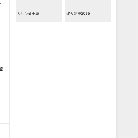
正
大肚少妇玉惠
破天剑神2055
篇